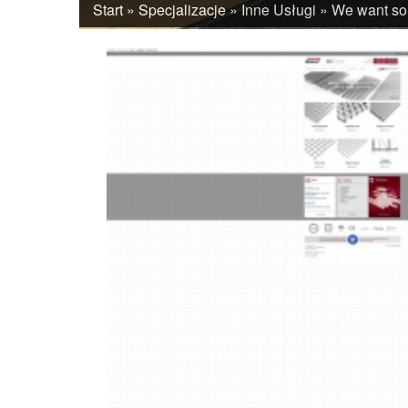
Start
»
Specjalizacje
»
Inne Usługi
»
We want som