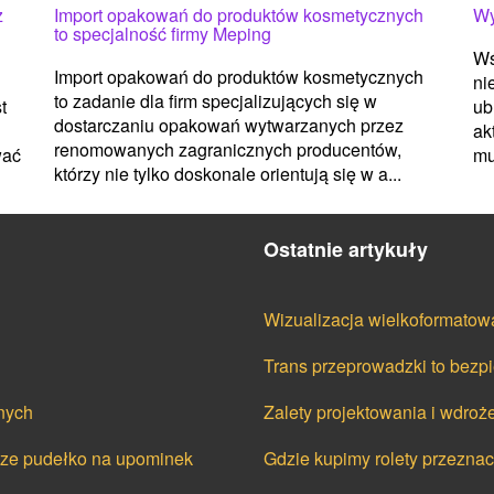
z
Import opakowań do produktów kosmetycznych
Wy
to specjalność firmy Meping
Wś
Import opakowań do produktów kosmetycznych
ni
to zadanie dla firm specjalizujących się w
t
ub
dostarczaniu opakowań wytwarzanych przez
ak
renomowanych zagranicznych producentów,
wać
mu
którzy nie tylko doskonale orientują się w a...
Ostatnie artykuły
Wizualizacja wielkoformatowa
Trans przeprowadzki to bezpi
nych
Zalety projektowania i wdro
cze pudełko na upominek
Gdzie kupimy rolety przezna