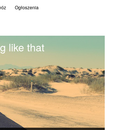
wóz
Ogłoszenia
 like that