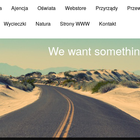
a
Ajencja
Oświata
Webstore
Przyrządy
Prze
Wycieczki
Natura
Strony WWW
Kontakt
We want something