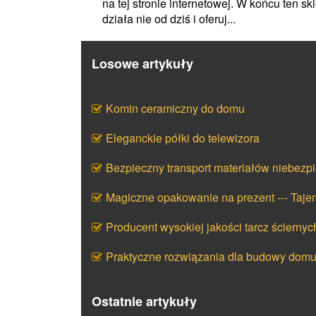
na tej stronie internetowej. W końcu ten sk
działa nie od dziś i oferuj...
Losowe artykuły
Komin ceramiczny do domu
Eleganckie półki do telewizora
Bezpieczny transport materiałów niebezp
Magiczne opakowanie na prezent --- Taj
Producent wysokiej jakości tarcz ściernyc
Praktyczne rozwiązania dla budowy dom
Ostatnie artykuły