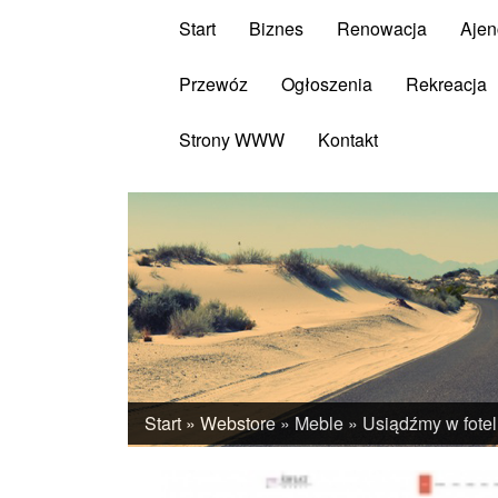
Start
Biznes
Renowacja
Ajen
Przewóz
Ogłoszenia
Rekreacja
Strony WWW
Kontakt
Start
»
Webstore
»
Meble
»
Usiądźmy w fote