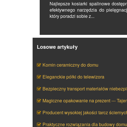
Najlepsze kosiarki spalinowe dostęp
efektywnego narzędzia do pielęgnacj
który poradzi sobie z...
Losowe artykuły
Komin ceramiczny do domu
Eleganckie półki do telewizora
Bezpieczny transport materiałów niebezp
Magiczne opakowanie na prezent --- Taj
Producent wysokiej jakości tarcz ściernyc
Praktyczne rozwiązania dla budowy dom