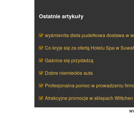
Ostatnie artykuły
wyśmienita dieta pudełkowa dostawa w w
Co kryje się za ofertą Hotelu Spa w Suwa
Gaśnice się przydadzą
Dobre niemieckie auta
Profesjonalna pomoc w prowadzeniu firmo
Atrakcyjne promocje w sklepach Wittchen
ww