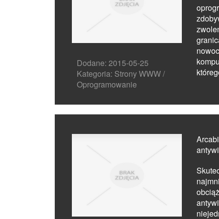
opro
zdob
zwolen
gran
now
komp
Dodane: 2015-05-25
któreg
Kategoria: Strony WWW /
Oprogramowanie
Arcabi
antywi
Skutec
najm
obcią
antywi
niejed