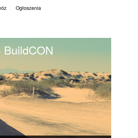
wóz
Ogłoszenia
- BuildCON