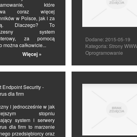
gramowanie, które
ywa coraz więcej
ników w Polsce, jak i za
icą. Dlaczego? To
oczesny system
uterowy, za pomocą
Dodane: 2015-05-19
o można całkowicie...
Kategoria: Strony WWW
Oprogramowanie
Więcej »
t Endpoint Security -
rus dla firm
zny i jednocześnie w jak
niejszym stopniu
żający system i serwery
rus dla firm to marzenie
nego przedsiębiorcy oraz