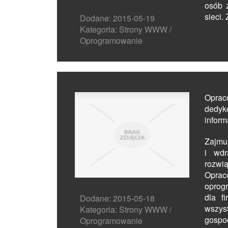
osób 
sieci. Z
Dodane: 2015-05-19
Kategoria: Strony WWW /
Oprogramowanie
Oprac
dedyk
inform
Zajmu
i wdr
rozwi
Oprac
oprog
dla f
Dodane: 2015-05-18
wsz
Kategoria: Strony WWW /
gospo
Oprogramowanie