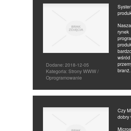
Syste
produ
Nasza
rynek
prog
produ
bardz
wśró
prze
Dodane: 2018-12-05
branż.
Kategoria: Strony WWW /
Oprogramowanie
Czy Mi
dobry
Micr