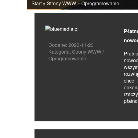
Start
»
Strony WWW
»
Oprogramowanie
Płatno
nowoc
Dodane: 2023-11-23
Kategoria: Strony WWW /
Płatn
Oprogramowanie
now
wsz
rozwi
chce 
doko
rzec
płatnoś