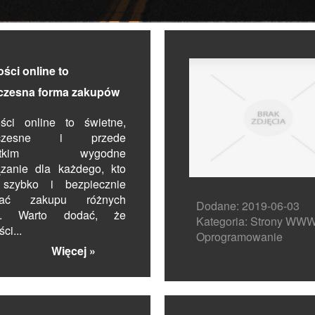
ści online to
zesna forma zakupów
ości online to świetne,
oczesne i przede
ystkim wygodne
ązanie dla każdego, kto
szybko i bezpiecznie
nać zakupu różnych
Dodane: 2019-06-03
zy. Warto dodać, że
Kategoria: Strony WWW
ci...
Oprogramowanie
Więcej »