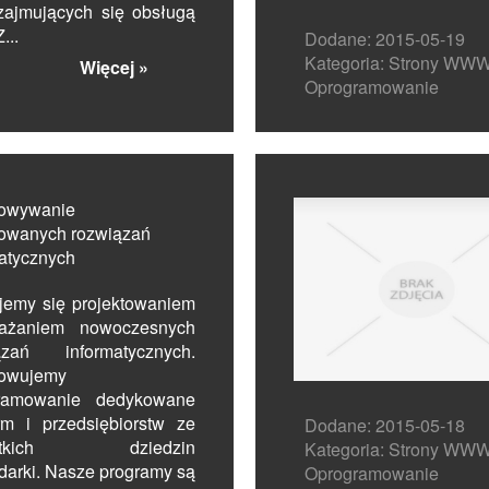
zajmujących się obsługą
...
Dodane: 2015-05-19
Kategoria: Strony WWW
Więcej »
Oprogramowanie
owywanie
owanych rozwiązań
atycznych
jemy się projektowaniem
ażaniem nowoczesnych
ązań informatycznych.
owujemy
ramowanie dedykowane
irm i przedsiębiorstw ze
Dodane: 2015-05-18
ystkich dziedzin
Kategoria: Strony WWW
darki. Nasze programy są
Oprogramowanie