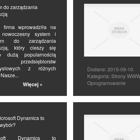
m do zarządzania
kcją
 firma wprowadziła na
 nowoczesny system i
ram do zarządzania
kcją, który cieszy się
o dużą popularnością
d przedsiębiorstw
mysłowych z różnych
Dodane: 2015-09-10
 Nasze...
Kategoria: Strony WWW
Oprogramowanie
Więcej »
crosoft Dynamics to
 wybór?
osoft Dynamics to