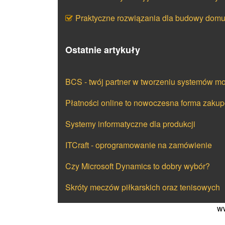
Praktyczne rozwiązania dla budowy dom
Ostatnie artykuły
BCS - twój partner w tworzeniu systemów m
Płatności online to nowoczesna forma zaku
Systemy informatyczne dla produkcji
ITCraft - oprogramowanie na zamówienie
Czy Microsoft Dynamics to dobry wybór?
Skróty meczów piłkarskich oraz tenisowych
ww