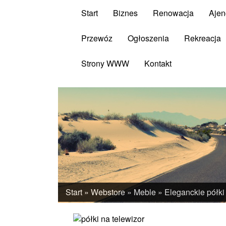
Start
Biznes
Renowacja
Ajen
Przewóz
Ogłoszenia
Rekreacja
Strony WWW
Kontakt
Start
»
Webstore
»
Meble
»
Eleganckie półki