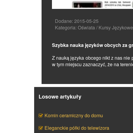
Dodane: 2015-05-25
Kategoria: Oświata / Kursy Językowe
Szybka nauka języków obcych za g
Z nauką języka obcego nikt z nas nie
w tym miejscu zaznaczyć, że na terenie
Losowe artykuły
Komin ceramiczny do domu
Eleganckie półki do telewizora