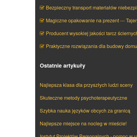
Bezpieczny transport materiałów niebezp
Magiczne opakowanie na prezent --- Taj
Producent wysokiej jakości tarcz ściernyc
Praktyczne rozwiązania dla budowy dom
Ostatnie artykuły
Najlepsza klasa dla przyszłych ludzi sceny
Skuteczne metody psychoterapeutyczne
Szybka nauka języków obcych za granicą
Najlepsze miejsce na nocleg w mieście!
Instytut Projektów Personalnych - pomoc w u