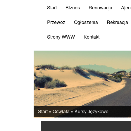
Start
Biznes
Renowacja
Ajen
Przewóz
Ogłoszenia
Rekreacja
Strony WWW
Kontakt
Start
»
Oświata
»
Kursy Językowe