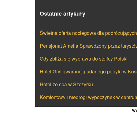
Ostatnie artykuły
Świetna oferta noclegowa dla podróżujący
Pensjonat Amelia Sprawdzony przez turystó
Gdy zbliża się wyprawa do stolicy Polski
Hotel Gryf gwarancją udanego pobytu w Koś
Hotel ze spa w Szczyrku
Komfortowy i niedrogi wypoczynek w centru
ww