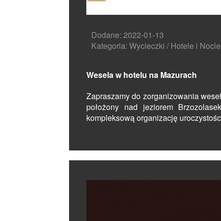
Dodane: 2022-01-13
Kategoria: Wycieczki / Hotele i Nocle
Wesela w hotelu na Mazurach
Zapraszamy do zorganizowania wesela 
położony nad jeziorem Brzozolase
kompleksową organizację uroczystości,