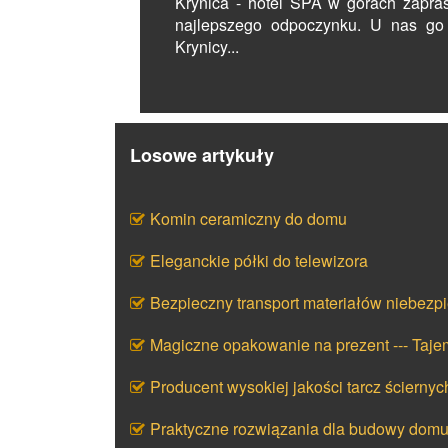
Krynica - hotel SPA w górach zapras
najlepszego odpoczynku. U nas go
Krynicy...
Losowe artykuły
Komin ceramiczny do domu
Eleganckie półki do telewizora
Bezpieczny transport materiałów niebezp
Magiczne opakowanie na prezent --- Taj
Producent wysokiej jakości tarcz ściernyc
Praktyczne rozwiązania dla budowy dom