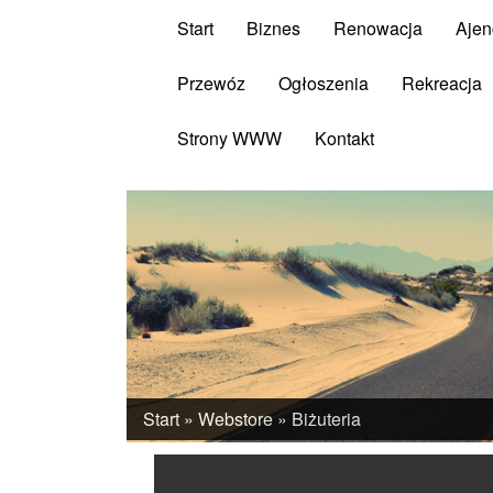
Start
Biznes
Renowacja
Ajen
Przewóz
Ogłoszenia
Rekreacja
Strony WWW
Kontakt
Start
»
Webstore
»
Biżuteria