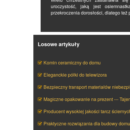
uroczystość, jaką jest osiemnast
przekroczenia dorosłości, dlatego też 
Losowe artykuły
Komin ceramiczny do domu
Eleganckie półki do telewizora
Bezpieczny transport materiałów niebezp
Magiczne opakowanie na prezent --- Taj
Producent wysokiej jakości tarcz ściernyc
Praktyczne rozwiązania dla budowy dom