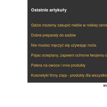
Ostatnie artykuły
Gdzie możemy zakupić meble w niskiej ceni
Dobre preparaty do sadów
Nie musisz męczyć się używając noża.
Pajac ocieplany, zapewni ochrone twojemu 
Patera na owoce i inne produkty
Kosmetyki firmy ziaja - produkty dla wszystki
ww