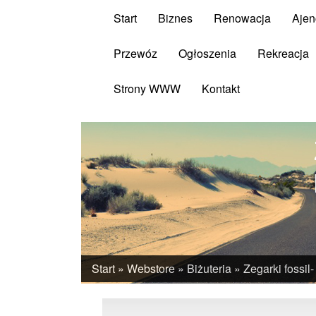
Start
Biznes
Renowacja
Ajen
Przewóz
Ogłoszenia
Rekreacja
Strony WWW
Kontakt
Start
»
Webstore
»
Biżuteria
»
Zegarki fossil