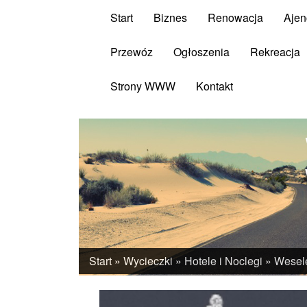
Start
Biznes
Renowacja
Ajen
Przewóz
Ogłoszenia
Rekreacja
Strony WWW
Kontakt
Start
»
Wycieczki
»
Hotele i Noclegi
»
Wesel