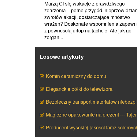
Marzą Ci się wakacje z prawdziwego
zdarzenia – pełne przygód, nieprzewidzia
zwrotów akacji, dostarczające mnóstwo
wrażeń? Doskonałe wspomnienia zapewni
z pewnością urlop na jachcie. Ale jak go
zorgan...
Losowe artykuły
Komin ceramiczny do domu
Eleganckie półki do telewizora
Bezpieczny transport materiałów niebezp
Magiczne opakowanie na prezent --- Taj
Producent wysokiej jakości tarcz ściernyc