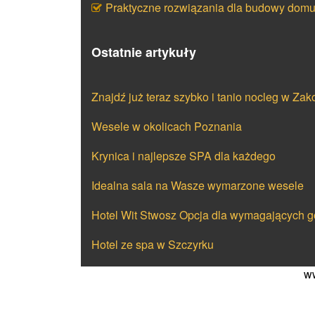
Praktyczne rozwiązania dla budowy dom
Ostatnie artykuły
Znajdź już teraz szybko i tanio nocleg w Za
Wesele w okolicach Poznania
Krynica i najlepsze SPA dla każdego
Idealna sala na Wasze wymarzone wesele
Hotel Wit Stwosz Opcja dla wymagających g
Hotel ze spa w Szczyrku
ww