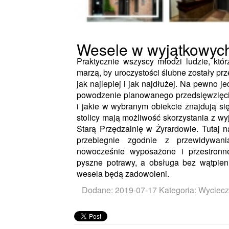
Wesele w wyjątkowyc
Praktycznie wszyscy młodzi ludzie, któ
marzą, by uroczystości ślubne zostały p
jak najlepiej i jak najdłużej. Na pewno
powodzenie planowanego przedsięwzięcia
i jakie w wybranym obiekcie znajdują si
stolicy mają możliwość skorzystania z wy
Starą Przędzalnię w Żyrardowie. Tutaj 
przebiegnie zgodnie z przewidywani
nowocześnie wyposażone i przestronn
pyszne potrawy, a obsługa bez wątpien
wesela będą zadowoleni.
Dodane: 2019-07-17
Kategoria: Wycieczk