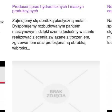
Producent pras hydraulicznych i maszyn
No
produkcyjnych
ce
Zajmujemy się obróbką plastyczną metali.
Na
raz
Dysponujemy rozbudowanym parkiem
sp
maszynowym, dzięki czemu jesteśmy w stanie
ci
ł
realizować zlecenia związane z tłoczeniem,
m.
zgrzewaniem oraz profesjonalną obróbką
te
wibrości...