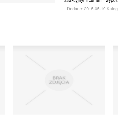
atrakcyjnymi cenami i wypoż
Dodane: 2015-05-19
Kateg