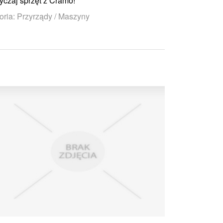
yczaj sprzęt z Cramo!
oria: Przyrządy / Maszyny