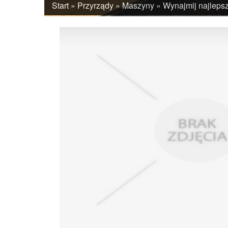
Start
»
Przyrządy
»
Maszyny
»
Wynajmij najleps