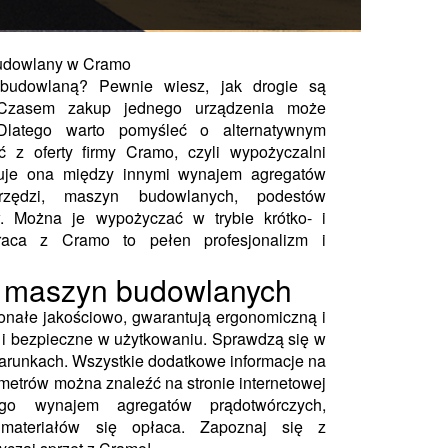
budowlany w Cramo
 budowlaną? Pewnie wiesz, jak drogie są
...Czasem zakup jednego urządzenia może
Dlatego warto pomyśleć o alternatywnym
ć z oferty firmy Cramo, czyli wypożyczalni
ruje ona między innymi wynajem agregatów
narzędzi, maszyn budowlanych, podestów
. Można je wypożyczać w trybie krótko- i
raca z Cramo to pełen profesjonalizm i
 maszyn budowlanych
nałe jakościowo, gwarantują ergonomiczną i
e i bezpieczne w użytkowaniu. Sprawdzą się w
warunkach. Wszystkie dodatkowe informacje na
ametrów można znaleźć na stronie internetowej
go wynajem agregatów prądotwórczych,
h materiałów się opłaca. Zapoznaj się z