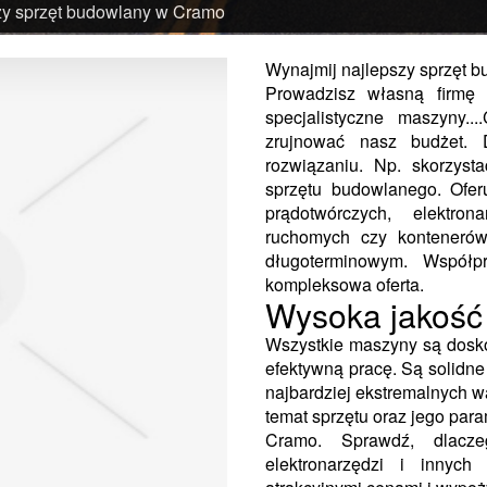
zy sprzęt budowlany w Cramo
Wynajmij najlepszy sprzęt 
Prowadzisz własną firmę
specjalistyczne maszyny.
zrujnować nasz budżet. 
rozwiązaniu. Np. skorzysta
sprzętu budowlanego. Ofe
prądotwórczych, elektro
ruchomych czy kontenerów
długoterminowym. Współp
kompleksowa oferta.
Wysoka jakość
Wszystkie maszyny są dosko
efektywną pracę. Są solidn
najbardziej ekstremalnych 
temat sprzętu oraz jego par
Cramo. Sprawdź, dlacze
elektronarzędzi i innyc