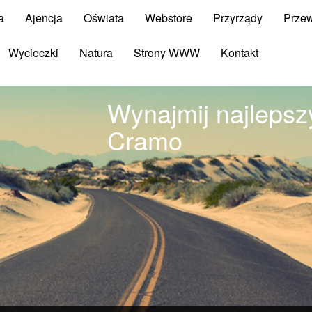
a
Ajencja
Oświata
Webstore
Przyrządy
Prze
Wycieczki
Natura
Strony WWW
Kontakt
Wynajmij najlepsz
Cramo