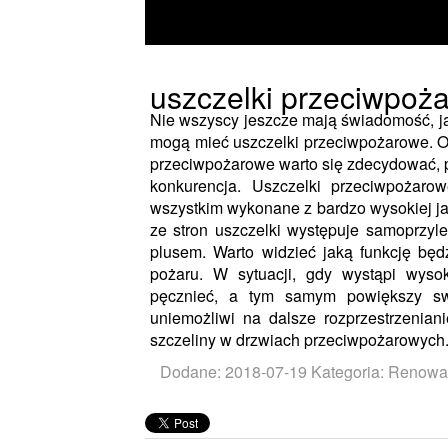
uszczelki przeciwpoż
Nie wszyscy jeszcze mają świadomość, j
mogą mieć uszczelki przeciwpożarowe. Oc
przeciwpożarowe warto się zdecydować, p
konkurencja. Uszczelki przeciwpożaro
wszystkim wykonane z bardzo wysokiej jako
ze stron uszczelki występuje samoprzy
plusem. Warto widzieć jaką funkcję będ
pożaru. W sytuacji, gdy wystąpi wyso
pęcznieć, a tym samym powiększy swo
uniemożliwi na dalsze rozprzestrzeniani
szczeliny w drzwiach przeciwpożarowych
Dodane: 2018-07-19
Kategoria: Renowa