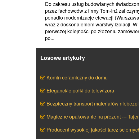
Do zakresu usług budowlanych świadczo
przez fachowców z firmy Tom-Inż zaliczym
ponadto modernizacje elewacji (Warszawa
wraz z doskonaleniem warstwy izolacji. W
pierwszej kolejności po złożeniu zamówie
po...
Losowe artykuły
Komin ceramiczny do domu
Eleganckie półki do telewizora
Bezpieczny transport materiałów niebezp
Magiczne opakowanie na prezent --- Taj
Producent wysokiej jakości tarcz ściernyc