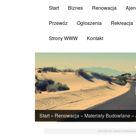
Start
Biznes
Renowacja
Ajen
Przewóz
Ogłoszenia
Rekreacja
Strony WWW
Kontakt
Start
»
Renowacja
»
Materiały Budowlane
»