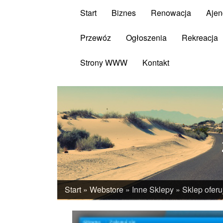
Start
Biznes
Renowacja
Ajen
Przewóz
Ogłoszenia
Rekreacja
Strony WWW
Kontakt
Start
»
Webstore
»
Inne Sklepy
»
Sklep oferu