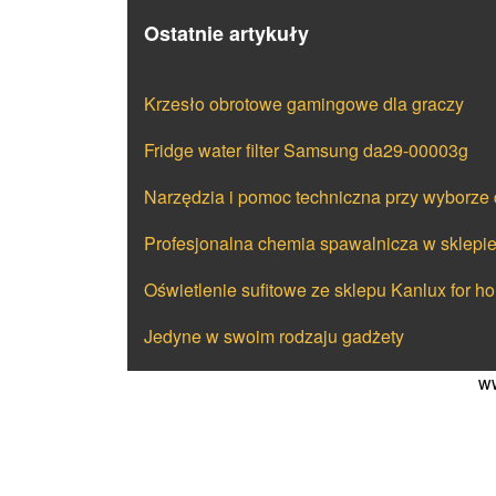
Ostatnie artykuły
Krzesło obrotowe gamingowe dla graczy
Fridge water filter Samsung da29-00003g
Narzędzia i pomoc techniczna przy wyborze
Profesjonalna chemia spawalnicza w sklepie
Oświetlenie sufitowe ze sklepu Kanlux for h
Jedyne w swoim rodzaju gadżety
ww