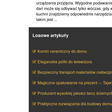
urządzenia przyjęcia. Wygodne podawani
dań może się odbywać tylko wóczas, gdy 
kuchni znajdziemy odpowiednie narzędzia
takim jest ...
Losowe artykuły
Komin ceramiczny do domu
Eleganckie półki do telewizora
Bezpieczny transport materiałów niebezp
Magiczne opakowanie na prezent --- Taj
Producent wysokiej jakości tarcz ściernyc
Praktyczne rozwiązania dla budowy dom