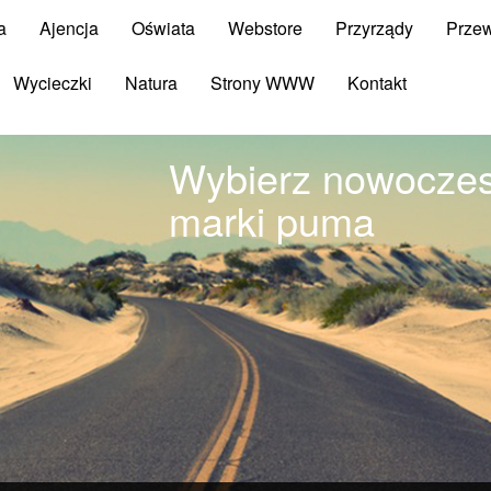
a
Ajencja
Oświata
Webstore
Przyrządy
Prze
Wycieczki
Natura
Strony WWW
Kontakt
Wybierz nowoczesn
marki puma