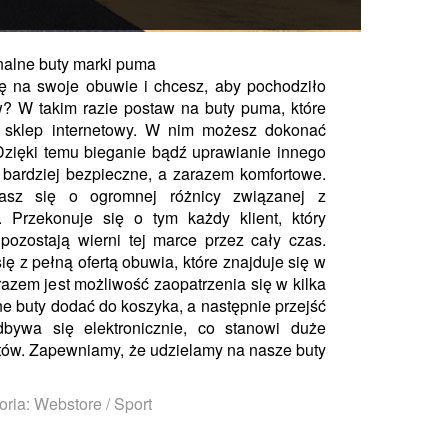
nalne buty marki puma
 na swoje obuwie i chcesz, aby pochodziło
? W takim razie postaw na buty puma, które
 sklep internetowy. W nim możesz dokonać
zięki temu bieganie bądź uprawianie innego
e bardziej bezpieczne, a zarazem komfortowe.
asz się o ogromnej różnicy związanej z
 Przekonuje się o tym każdy klient, który
ozostają wierni tej marce przez cały czas.
 z pełną ofertą obuwia, które znajduje się w
azem jest możliwość zaopatrzenia się w kilka
e buty dodać do koszyka, a następnie przejść
dbywa się elektronicznie, co stanowi duże
ntów. Zapewniamy, że udzielamy na nasze buty
oria: Webstore / Sport