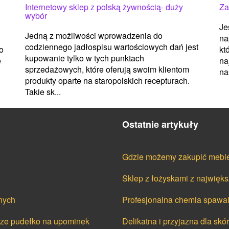
Internetowy sklep z polską żywnością- duży
Za
wybór
Je
Jedną z możliwości wprowadzenia do
na
codziennego jadłospisu wartościowych dań jest
kt
do
kupowanie tylko w tych punktach
na
e
sprzedażowych, które oferują swoim klientom
na
produkty oparte na staropolskich recepturach.
Takie sk...
Ostatnie artykuły
Gdzie możemy zakupić meble 
Sklep z łożyskami z najwięks
nych
Profesjonalna chemia spawal
cze pudełko na upominek
Delikatna i przyjazna dla skó