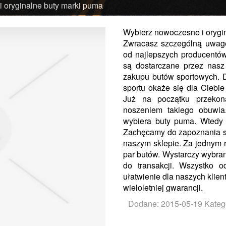
 oryginalne buty marki puma
Wybierz nowoczesne i orygi
Zwracasz szczególną uwagę
od najlepszych producentów
są dostarczane przez nasz
zakupu butów sportowych. D
sportu okaże się dla Ciebi
Już na początku przekon
noszeniem takiego obuwia.
wybiera buty puma. Wtedy p
Zachęcamy do zapoznania się
naszym sklepie. Za jednym r
par butów. Wystarczy wybran
do transakcji. Wszystko o
ułatwienie dla naszych klie
wieloletniej gwarancji.
Dodane: 2015-05-19
Kateg