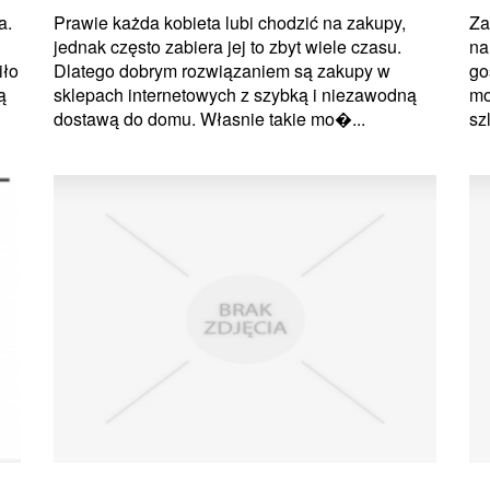
a.
Prawie każda kobieta lubi chodzić na zakupy,
Za
jednak często zabiera jej to zbyt wiele czasu.
na
iło
Dlatego dobrym rozwiązaniem są zakupy w
go
ą
sklepach internetowych z szybką i niezawodną
mo
dostawą do domu. Własnie takie mo�...
sz