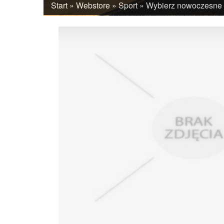
Start
»
Webstore
»
Sport
»
Wybierz nowoczesne i