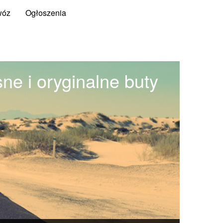
wóz
Ogłoszenia
e i oryginalne buty