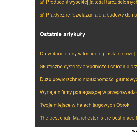
Producent wysokiej jakości tarcz ściernyc
Praktyczne rozwiązania dla budowy dom
Ostatnie artykuły
Drewniane domy w technologii szkieletowej
Skuteczne systemy chłodnicze i chłodnie p
Duże powierzchnie nieruchomości gruntowy
Wynajem firmy pomagającej w przeprowad
Twoje miejsce w halach targowych Obroki
The best chair. Manchester is the best place 
ww