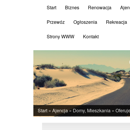
Start
Biznes
Renowacja
Ajen
Przewóz
Ogłoszenia
Rekreacja
Strony WWW
Kontakt
Start
»
Ajencja
»
Domy, Mieszkania
»
Oferuj