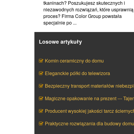
tkaninach? Poszukujesz skutecznych i
niezawodnych rozwiązań, które usprawnią
proces? Firma Color Group powstała
specjalnie po ...
Losowe artykuły
Komin ceramiczny do domu
Eleganckie półki do telewizora
Bezpieczny transport materiałów niebezp
Magiczne opakowanie na prezent --- Taj
Producent wysokiej jakości tarcz ściernyc
Praktyczne rozwiązania dla budowy dom