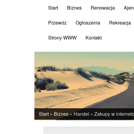
Start
Biznes
Renowacja
Ajen
Przewóz
Ogłoszenia
Rekreacja
Strony WWW
Kontakt
Start
»
Biznes
»
Handel
»
Zakupy w interne