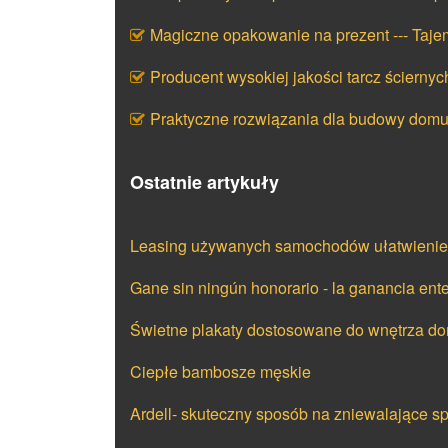
Magiczne opakowanie na prezent --- Taj
Producent wysokiej jakości tarcz ściernyc
Praktyczne rozwiązania dla budowy dom
Ostatnie artykuły
Leasing używanych samochodów ułatwieniem
Gane sin ningún honorario - la ganancia ente
Świetne plakaty dostosowane do wnętrza d
Ciepłe bambosze męskie
Ardell- skuteczny sposób na zniewalające sp