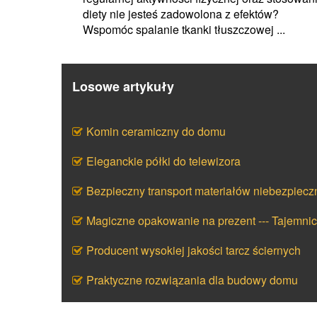
diety nie jesteś zadowolona z efektów?
Wspomóc spalanie tkanki tłuszczowej ...
Losowe artykuły
Komin ceramiczny do domu
Eleganckie półki do telewizora
Bezpieczny transport materiałów niebezpiecz
Magiczne opakowanie na prezent --- Tajemni
Producent wysokiej jakości tarcz ściernych
Praktyczne rozwiązania dla budowy domu