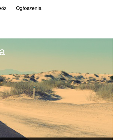
wóz
Ogłoszenia
a