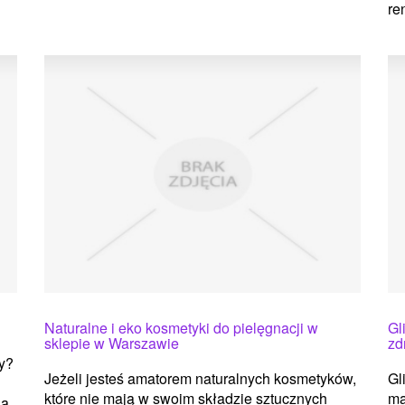
re
Naturalne i eko kosmetyki do pielęgnacji w
Gl
sklepie w Warszawie
zd
my?
Jeżeli jesteś amatorem naturalnych kosmetyków,
Gl
które nie mają w swoim składzie sztucznych
ma
ia