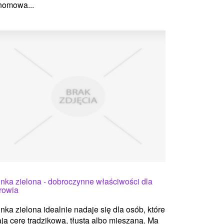
nomowa...
inka zielona - dobroczynne właściwości dla
rowia
inka zielona idealnie nadaje się dla osób, które
ją cerę trądzikową, tłustą albo mieszaną. Ma