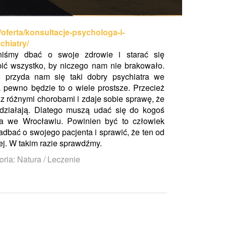
/oferta/konsultacje-psychologa-i-
chiatry/
śmy dbać o swoje zdrowie i starać się
obić wszystko, by niczego nam nie brakowało.
przyda nam się taki dobry psychiatra we
 pewno będzie to o wiele prostsze. Przecież
 z różnymi chorobami i zdaje sobie sprawę, że
działają. Dlatego muszą udać się do kogoś
tra we Wrocławiu. Powinien być to człowiek
 zadbać o swojego pacjenta i sprawić, że ten od
iej. W takim razie sprawdźmy.
oria: Natura / Leczenie