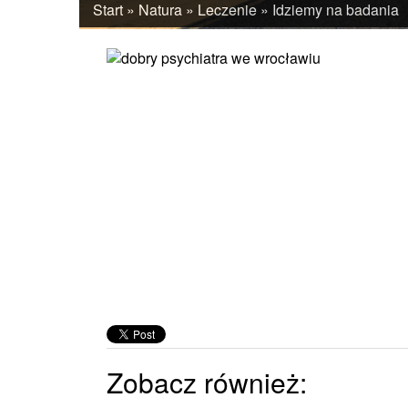
Start
»
Natura
»
Leczenie
»
Idziemy na badania
Zobacz również: