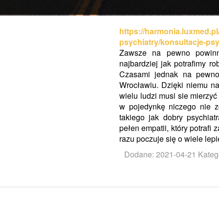
https://harmonia.luxmed.pl
psychiatry/konsultacje-psy
Zawsze na pewno powinni
najbardziej jak potrafimy r
Czasami jednak na pewno 
Wrocławiu. Dzięki niemu na
wielu ludzi musi sie mierzyć
w pojedynkę niczego nie z
takiego jak dobry psychia
pełen empatii, który potrafi
razu poczuje się o wiele lep
Dodane: 2021-04-21
Kateg