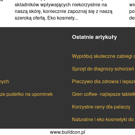
składników wpływających niekorzystnie na
wi
naszą skórę, koniecznie zapoznaj się z naszą
po
szeroką ofertą. Eko kosmety...
de
Ostatnie artykuły
Wypróbuj skuteczne zabiegi
Sprzęt do diagnozy schorzeń
nych
Pieczywo dla zdrowia i leps
cze pudełko na upominek
Gren coffee- najlepsze table
Korzystne ceny dla palaczy
Naturalne i eko kosmetyki do
www.buildcon.pl