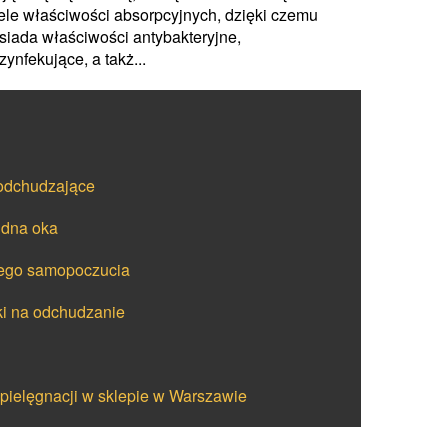
ele właściwości absorpcyjnych, dzięki czemu
siada właściwości antybakteryjne,
zynfekujące, a takż...
 odchudzające
 dna oka
zego samopoczucia
tki na odchudzanie
 pielęgnacji w sklepie w Warszawie