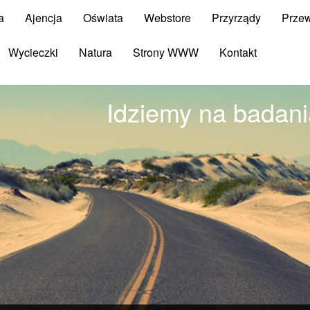
a
Ajencja
Oświata
Webstore
Przyrządy
Prze
Wycieczki
Natura
Strony WWW
Kontakt
Idziemy na badani