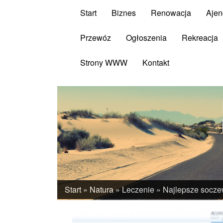
Start
Biznes
Renowacja
Ajen
Przewóz
Ogłoszenia
Rekreacja
Strony WWW
Kontakt
Start
»
Natura
»
Leczenie
»
Najlepsze socze