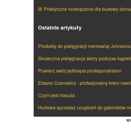
Praktyczne rozwiązania dla budowy dom
Ostatnie artykuły
Produkty do pielęgnacji niemowląt Johnson
Skuteczna pielęgnacja skóry podczas kąpiel
Powierz swój jadłospis profesjonalistom
Eldano Cosmetics - profesjonalny krem nawi
Czym jest macula
Hurtowa sprzedaż urządzeń do gabinetów m
ww