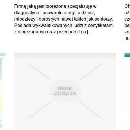
Firmą jaką jest biorezona specjalizuję w
Ch
diagnostyce i usuwaniu alergii u dzieci,
oż
młodzieży i dorosłych nawet takich jak seniorzy.
cz
Posiada wykwalifikowanych ludzi z certyfikatami
be
z biorezonansu oraz przechodzi co j...
zn
le.