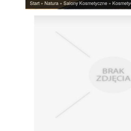
Start
»
Natura
»
Salony Kosmetyczne
»
Kosmetyc