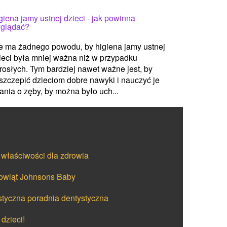
giena jamy ustnej dzieci - jak powinna
glądać?
e ma żadnego powodu, by higiena jamy ustnej
ieci była mniej ważna niż w przypadku
rosłych. Tym bardziej nawet ważne jest, by
szczepić dzieciom dobre nawyki i nauczyć je
ania o zęby, by można było uch...
 właściwości dla zdrowia
mowląt Johnsons Baby
styczna poradnia dentystyczna
dzieci!