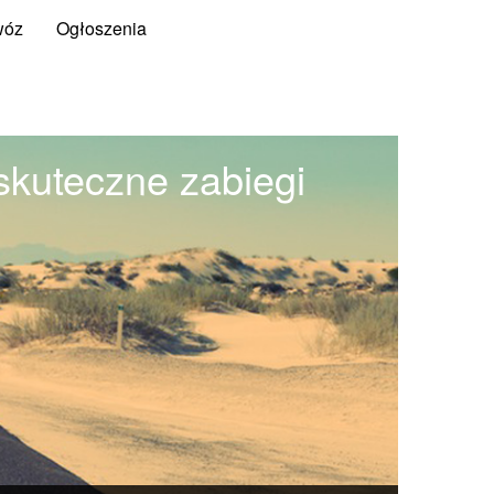
wóz
Ogłoszenia
skuteczne zabiegi