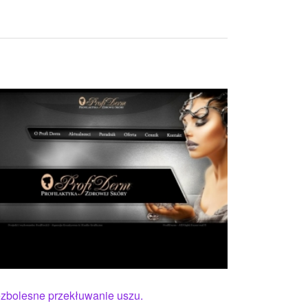
zbolesne przekłuwanie uszu.