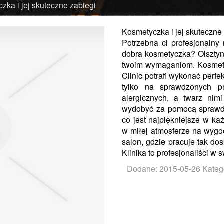
zka i jej skuteczne zabiegi
Kosmetyczka i jej skuteczne
Potrzebna ci profesjonalny
dobra kosmetyczka? Olsztyn 
twoim wymaganiom. Kosmety
Clinic potrafi wykonać perf
tylko na sprawdzonych p
alergicznych, a twarz ni
wydobyć za pomocą sprawdz
co jest najpiękniejsze w ka
w miłej atmosferze na wygo
salon, gdzie pracuje tak do
Klinika to profesjonaliści w 
Dodane: 2015-05-26
Kateg