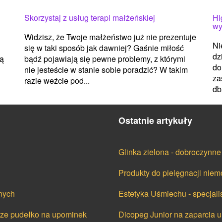
Skorzystaj z usług terapi małżeńskiej
Hi
wy
Widzisz, że Twoje małżeństwo już nie prezentuje
Ni
się w taki sposób jak dawniej? Gaśnie miłość
dz
bądź pojawiają się pewne problemy, z którymi
są
do
nie jesteście w stanie sobie poradzić? W takim
za
razie weźcie pod...
db
Ostatnie artykuły
Glinka zielona - dobroczynne
Produkty do pielęgnacji nie
nych
Estetyka Uśmiechu - specjali
cze pudełko na upominek
Dicopeg Junior na zaparcia u 