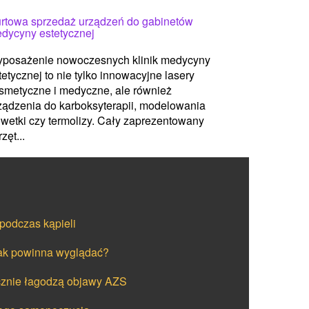
rtowa sprzedaż urządzeń do gabinetów
dycyny estetycznej
posażenie nowoczesnych klinik medycyny
tetycznej to nie tylko innowacyjne lasery
smetyczne i medyczne, ale również
ządzenia do karboksyterapii, modelowania
lwetki czy termolizy. Cały zaprezentowany
zęt...
podczas kąpieli
 jak powinna wyglądać?
ecznie łagodzą objawy AZS