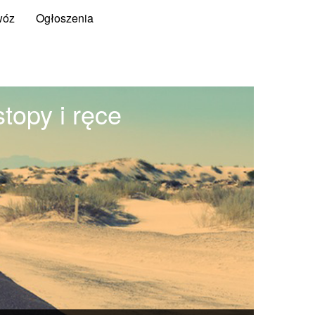
wóz
Ogłoszenia
stopy i ręce