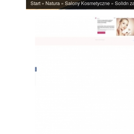
Start
»
Natura
»
Salony Kosmetyczne
»
Solidn za