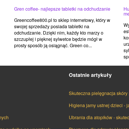
Gren coffee- najlepsze tabletki na odchudzanie
Hu
me
Greencoffee800.pl to sklep internetowy, który w
Wy
swojej sprzedaży posiada tabletki na
es
odchudzanie. Dzięki nim, każdy kto marzy o
ko
szczupłej i pięknej sylwetce będzie mógł w
ur
prosty sposób ją osiągnąć. Green co...
sy
spr
Ostatnie artykuły
Skuteczna pielęgnacja skóry 
Higiena jamy ustnej dzieci -
nych
Ubrania dla atopików - skut