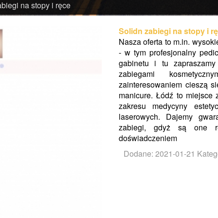
biegi na stopy i ręce
Solidn zabiegi na stopy i r
Nasza oferta to m.in. wysoki
- w tym profesjonalny pedi
gabinetu i tu zapraszamy
zabiegami kosmetycz
zainteresowaniem cieszą się
manicure. Łódź to miejsce
zakresu medycyny estety
laserowych. Dajemy gwar
zabiegi, gdyż są one r
doświadczeniem
Dodane: 2021-01-21
Kateg