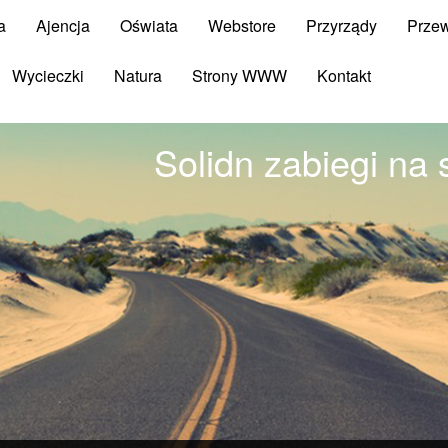
a
Ajencja
Oświata
Webstore
Przyrządy
Prze
Wycieczki
Natura
Strony WWW
Kontakt
Solidn zabiegi na 