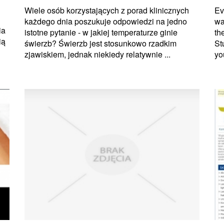
Wiele osób korzystających z porad klinicznych
Ev
każdego dnia poszukuje odpowiedzi na jedno
wa
ia
istotne pytanie - w jakiej temperaturze ginie
th
ią
świerzb? Świerzb jest stosunkowo rzadkim
St
zjawiskiem, jednak niekiedy relatywnie ...
yo