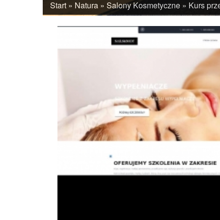
Start
»
Natura
»
Salony Kosmetyczne
»
Kurs prz