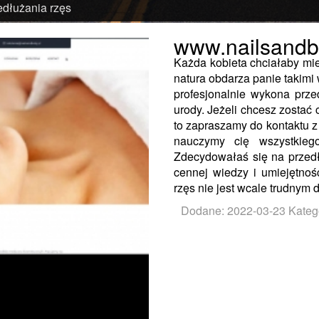
edłużania rzęs
www.nailsandb
Każda kobieta chciałaby mie
natura obdarza panie takimi 
profesjonalnie wykona prze
urody. Jeżeli chcesz zostać 
to zapraszamy do kontaktu z
nauczymy cię wszystkiego
Zdecydowałaś się na przedł
cennej wiedzy i umiejętnośc
rzęs nie jest wcale trudnym
Dodane: 2022-03-23
Kateg