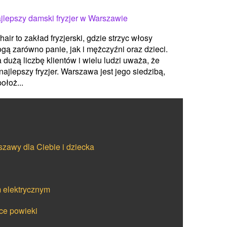
jlepszy damski fryzjer w Warszawie
thair to zakład fryzjerski, gdzie strzyc włosy
gą zarówno panie, jak i mężczyźni oraz dzieci.
 dużą liczbę klientów i wielu ludzi uważa, że
 najlepszy fryzjer. Warszawa jest jego siedzibą,
położ...
zawy dla Ciebie i dziecka
 elektrycznym
ce powieki