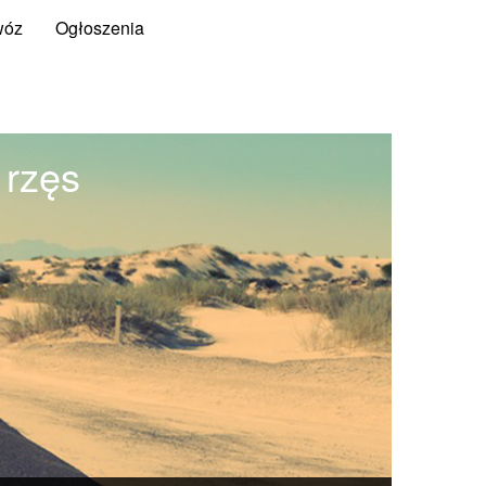
wóz
Ogłoszenia
 rzęs