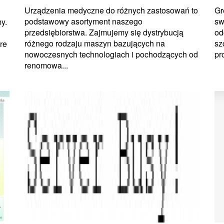
Urządzenia medyczne do różnych zastosowań to
Gr
podstawowy asortyment naszego
sw
y.
przedsiębiorstwa. Zajmujemy się dystrybucją
od
różnego rodzaju maszyn bazujących na
sz
re
nowoczesnych technologiach i pochodzących od
pr
renomowa...