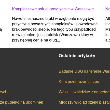
Na
Kompleksowe usługi protetyczne w Warszawie
Al
Nawet nieznaczne braki w uzębieniu mogą być
mo
przyczyną poważnych kompleksów i powodować
Ma
są
brak pewności siebie. Na tego typu przypadłości
to
rozwiązaniem jest protetyk (Warszawa) który w
a 
przystępnej cenie na dług...
Ostatnie artykuły
Badanie USG na terenie Wars
Kurs przedłużania rzęs
nych
Wózki inwalidzkie z napędem
cze pudełko na upominek
Młodszy wygląd dzięki plasty