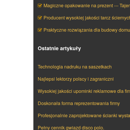
Magiczne opakowanie na prezent --- Taj
Producent wysokiej jakości tarcz ściernyc
Praktyczne rozwiązania dla budowy dom
Ostatnie artykuły
Technologia nadruku na saszetkach
Najlepsi lektorzy polscy i zagraniczni
Wysokiej jakości upominki reklamowe dla fi
Doskonała forma reprezentowania firmy
Profesjonalnie zaprojektowane ścianki wyst
Pełny cennik gwiazd disco polo.