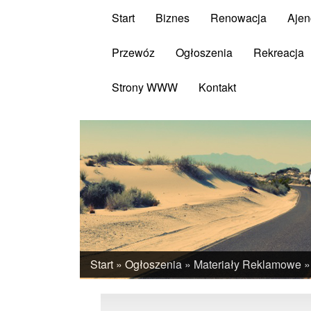
Start
Biznes
Renowacja
Ajen
Przewóz
Ogłoszenia
Rekreacja
Strony WWW
Kontakt
Start
»
Ogłoszenia
»
Materiały Reklamowe