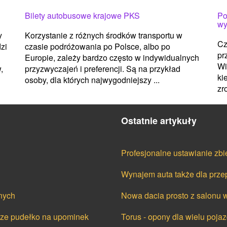
Bilety autobusowe krajowe PKS
Po
wy
y
Korzystanie z różnych środków transportu w
Cz
zi
czasie podróżowania po Polsce, albo po
pr
Europie, zależy bardzo często w indywidualnych
Wi
,
przyzwyczajeń i preferencji. Są na przykład
ki
osoby, dla których najwygodniejszy ...
zr
Ostatnie artykuły
Profesjonalne ustawianie zbi
Wynajem auta także dla prze
nych
Nowa dacia prosto z salonu 
cze pudełko na upominek
Torus - opony dla wielu poj