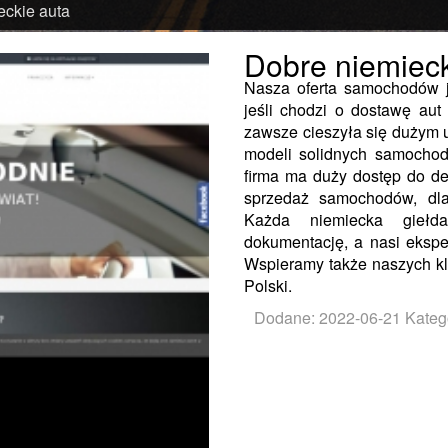
eckie auta
Dobre niemieck
Nasza oferta samochodów j
jeśli chodzi o dostawę au
zawsze cieszyła się dużym 
modeli solidnych samocho
firma ma duży dostęp do de
sprzedaż samochodów, dla
Każda niemiecka giełd
dokumentację, a nasi ekspe
Wspieramy także naszych kli
Polski.
Dodane: 2022-06-21
Kateg