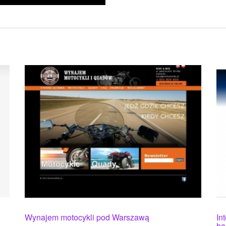
Wynajem motocykli pod Warszawą
In
ha