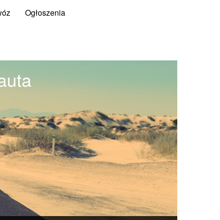
wóz
Ogłoszenia
auta