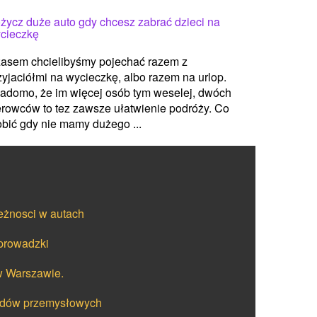
życz duże auto gdy chcesz zabrać dzieci na
cieczkę
asem chcielibyśmy pojechać razem z
zyjaciółmi na wycieczkę, albo razem na urlop.
adomo, że im więcej osób tym weselej, dwóch
erowców to tez zawsze ułatwienie podróży. Co
obić gdy nie mamy dużego ...
eżnosci w autach
prowadzki
w Warszawie.
azdów przemysłowych