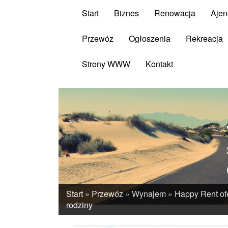
Start
Biznes
Renowacja
Ajen
Przewóz
Ogłoszenia
Rekreacja
Strony WWW
Kontakt
Start
»
Przewóz
»
Wynajem
»
Happy Rent of
rodziny