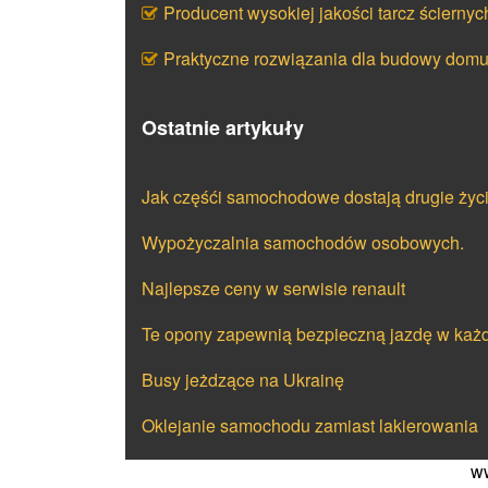
Producent wysokiej jakości tarcz ściernyc
Praktyczne rozwiązania dla budowy dom
Ostatnie artykuły
Jak częśći samochodowe dostają drugie życ
Wypożyczalnia samochodów osobowych.
Najlepsze ceny w serwisie renault
Te opony zapewnią bezpieczną jazdę w każ
Busy jeżdzące na Ukrainę
Oklejanie samochodu zamiast lakierowania
ww