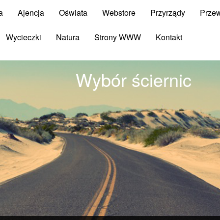
a
Ajencja
Oświata
Webstore
Przyrządy
Prze
Wycieczki
Natura
Strony WWW
Kontakt
Wybór ściernic