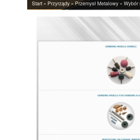
Start
»
Przyrządy
»
Przemysł Metalowy
»
Wybór 