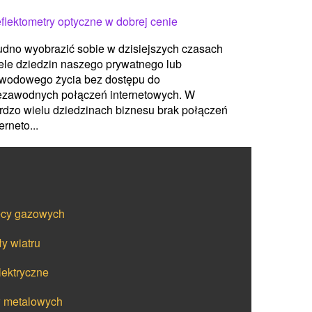
flektometry optyczne w dobrej cenie
udno wyobrazić sobie w dzisiejszych czasach
ele dziedzin naszego prywatnego lub
wodowego życia bez dostępu do
ezawodnych połączeń internetowych. W
rdzo wielu dziedzinach biznesu brak połączeń
erneto...
iecy gazowych
y wiatru
lektryczne
w metalowych