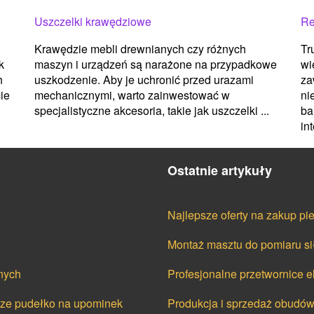
Uszczelki krawędziowe
Re
Krawędzie mebli drewnianych czy różnych
Tr
k
maszyn i urządzeń są narażone na przypadkowe
wi
h
uszkodzenie. Aby je uchronić przed urazami
za
ie
mechanicznymi, warto zainwestować w
ni
specjalistyczne akcesoria, takie jak uszczelki ...
ba
int
Ostatnie artykuły
Najlepsze oferty na zakup p
Montaż masztu do pomiaru sił
nych
Profesjonalne przetwornice e
cze pudełko na upominek
Produkcja i sprzedaż obudó