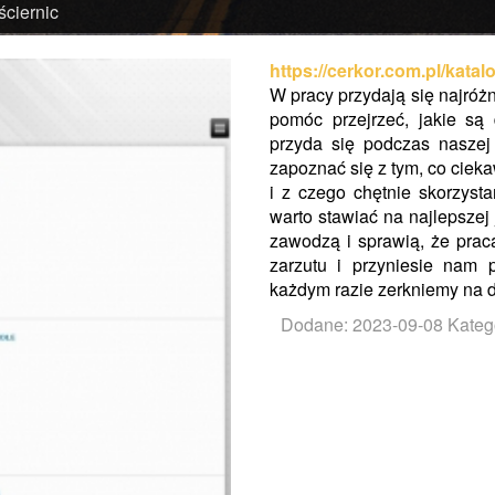
ściernic
https://cerkor.com.pl/katal
W pracy przydają się najróżn
pomóc przejrzeć, jakie są 
przyda się podczas naszej
zapoznać się z tym, co ciek
i z czego chętnie skorzys
warto stawiać na najlepszej j
zawodzą i sprawią, że prac
zarzutu i przyniesie nam 
każdym razie zerkniemy na d
Dodane: 2023-09-08
Kateg