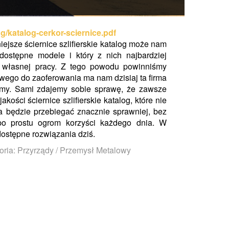
og/katalog-cerkor-sciernice.pdf
iejsze ściernice szlifierskie katalog może nam
dostępne modele i który z nich najbardziej
 własnej pracy. Z tego powodu powinniśmy
awego do zaoferowania ma nam dzisiaj ta firma
tamy. Sami zdajemy sobie sprawę, że zawsze
akości ściernice szlifierskie katalog, które nie
a będzie przebiegać znacznie sprawniej, bez
po prostu ogrom korzyści każdego dnia. W
ostępne rozwiązania dziś.
oria: Przyrządy / Przemysł Metalowy