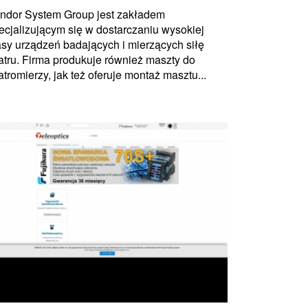
ndor System Group jest zakładem
ecjalizującym się w dostarczaniu wysokiej
asy urządzeń badających i mierzących siłę
atru. Firma produkuje również maszty do
atromierzy, jak też oferuje montaż masztu...