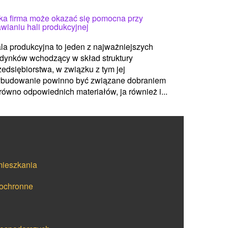
ka firma może okazać się pomocna przy
awianiu hali produkcyjnej
la produkcyjna to jeden z najważniejszych
dynków wchodzący w skład struktury
zedsiębiorstwa, w związku z tym jej
budowanie powinno być związane dobraniem
równo odpowiednich materiałów, ja również i...
mieszkania
łochronne