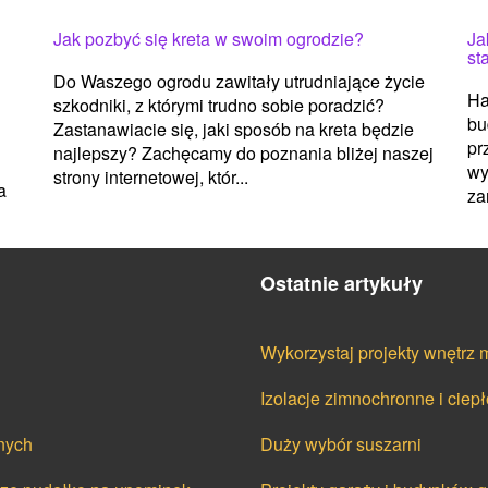
Ja
Jak pozbyć się kreta w swoim ogrodzie?
st
Do Waszego ogrodu zawitały utrudniające życie
Ha
szkodniki, z którymi trudno sobie poradzić?
bu
Zastanawiacie się, jaki sposób na kreta będzie
pr
najlepszy? Zachęcamy do poznania bliżej naszej
wy
strony internetowej, któr...
a
za
Ostatnie artykuły
Wykorzystaj projekty wnętrz 
Izolacje zimnochronne i ciep
nych
Duży wybór suszarni