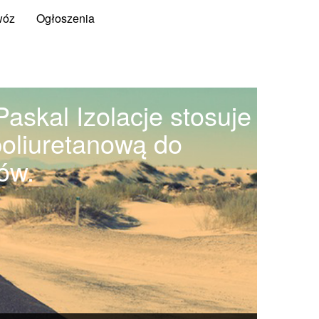
wóz
Ogłoszenia
askal Izolacje stosuje
poliuretanową do
ów.