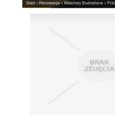
Start
»
Renowacja
»
Materiały Budowlane
»
Prze