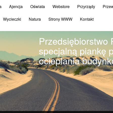
a
Ajencja
Oświata
Webstore
Przyrządy
Prze
Wycieczki
Natura
Strony WWW
Kontakt
Przedsiębiorstwo P
specjalną piankę 
ocieplania budynk