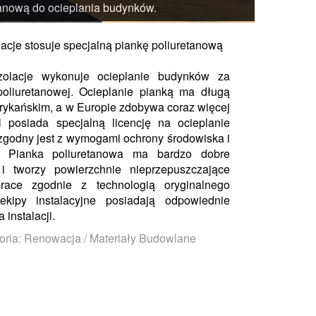
etanową do ocieplania budynków.
lacje stosuje specjalną piankę poliuretanową
Izolacje wykonuje ocieplanie budynków za
poliuretanowej. Ocieplanie pianką ma długą
erykańskim, a w Europie zdobywa coraz więcej
 posiada specjalną licencję na ocieplanie
 zgodny jest z wymogami ochrony środowiska i
y. Pianka poliuretanowa ma bardzo dobre
 i tworzy powierzchnie nieprzepuszczające
race zgodnie z technologią oryginalnego
ekipy instalacyjne posiadają odpowiednie
instalacji.
oria: Renowacja / Materiały Budowlane