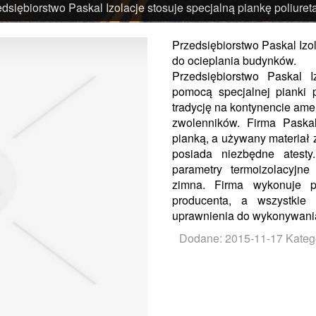
dsiębiorstwo Paskal Izolacje stosuje specjalną piankę poliur
Przedsiębiorstwo Paskal Izo
do ocieplania budynków.
Przedsiębiorstwo Paskal 
pomocą specjalnej pianki 
tradycję na kontynencie am
zwolenników. Firma Paskal
pianką, a używany materiał
posiada niezbędne atest
parametry termoizolacyjne
zimna. Firma wykonuje p
producenta, a wszystkie 
uprawnienia do wykonywania 
Dodane: 2015-11-17
Kateg