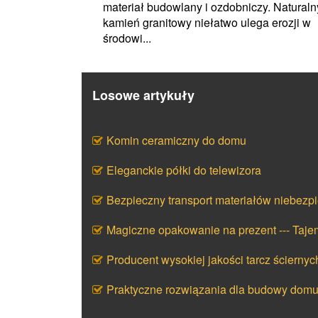
materiał budowlany i ozdobniczy. Naturaln
kamień granitowy niełatwo ulega erozji w
środowi...
Losowe artykuły
Komin ceramiczny do domu
Eleganckie półki do telewizora
Bezpieczny transport materiałów niebezp
Magiczne opakowanie na prezent --- Taj
Producent wysokiej jakości tarcz ściernyc
Praktyczne rozwiązania dla budowy dom