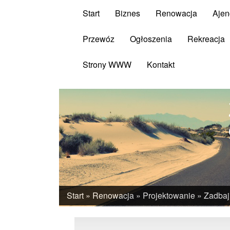
Start
Biznes
Renowacja
Ajen
Przewóz
Ogłoszenia
Rekreacja
Strony WWW
Kontakt
Start
»
Renowacja
»
Projektowanie
»
Zadbaj 