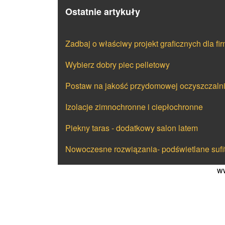
Ostatnie artykuły
Zadbaj o właściwy projekt graficznych dla fi
Wybierz dobry piec pelletowy
Postaw na jakość przydomowej oczyszczaln
Izolacje zimnochronne i ciepłochronne
Piekny taras - dodatkowy salon latem
Nowoczesne rozwiązania- podświetlane sufi
ww