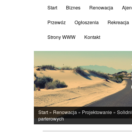
Start
Biznes
Renowacja
Ajen
Przewóz
Ogłoszenia
Rekreacja
Strony WWW
Kontakt
Start
»
Renowacja
»
Projektowanie
»
Solidn
parterowych