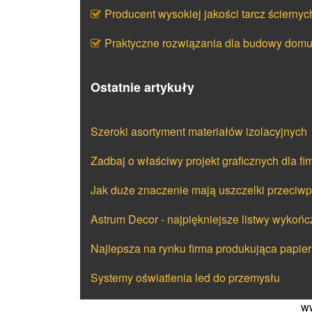
Producent wysokiej jakości tarcz ściernyc
Praktyczne rozwiązania dla budowy dom
Ostatnie artykuły
Szeroki asortyment materiałów izolacyjnych
Zadbaj o właściwy projekt graficznych dla fi
Jak duże znaczenie mają uszczelki przeci
Astrum Decor - najpiękniejsze listwy wykoń
Najlepsza na rynku firma produkująca papier
Systemy oświatlenia led do przemysłu
ww