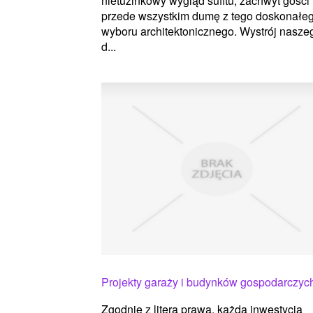
nietuzinkowy wygląd sufitu, zachwyt gości 
przede wszystkim dumę z tego doskonałe
wyboru architektonicznego. Wystrój nasze
d...
Projekty garaży i budynków gospodarczyc
Zgodnie z literą prawa, każda inwestycja