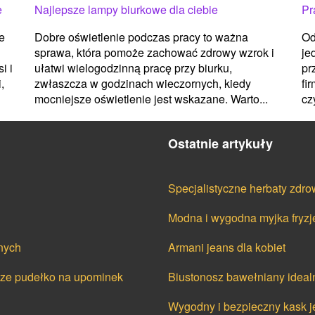
e
Najlepsze lampy biurkowe dla ciebie
Pr
e
Dobre oświetlenie podczas pracy to ważna
Od
sprawa, która pomoże zachować zdrowy wzrok i
je
i i
ułatwi wielogodzinną pracę przy biurku,
pr
,
zwłaszcza w godzinach wieczornych, kiedy
fi
mocniejsze oświetlenie jest wskazane. Warto...
cz
Ostatnie artykuły
Specjalistyczne herbaty zdro
Modna i wygodna myjka fryzj
nych
Armani jeans dla kobiet
cze pudełko na upominek
Biustonosz bawełniany ideal
Wygodny i bezpieczny kask j