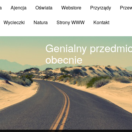
a
Ajencja
Oświata
Webstore
Przyrządy
Prze
Wycieczki
Natura
Strony WWW
Kontakt
Genialny przedmi
obecnie