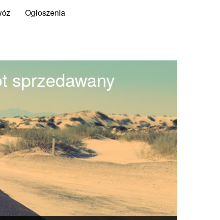
wóz
Ogłoszenia
ot sprzedawany