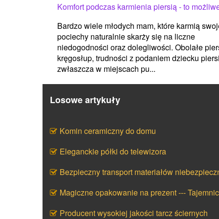
Komfort podczas karmienia piersią - to możliw
Bardzo wiele młodych mam, które karmią swoj
pociechy naturalnie skarży się na liczne
niedogodności oraz dolegliwości. Obolałe piers
kręgosłup, trudności z podaniem dziecku piersi
zwłaszcza w miejscach pu...
Losowe artykuły
Komin ceramiczny do domu
Eleganckie półki do telewizora
Bezpieczny transport materiałów niebezpiecz
Magiczne opakowanie na prezent --- Tajemni
Producent wysokiej jakości tarcz ściernych