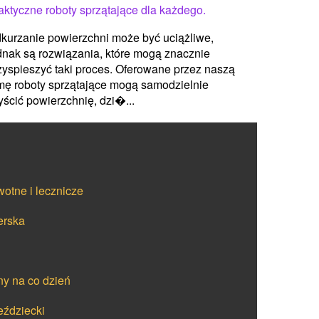
aktyczne roboty sprzątające dla każdego.
kurzanie powierzchni może być uciążliwe,
dnak są rozwiązania, które mogą znacznie
zyspieszyć taki proces. Oferowane przez naszą
rmę roboty sprzątające mogą samodzielnie
yścić powierzchnię, dzi�...
wotne i lecznicze
erska
ny na co dzień
eździecki