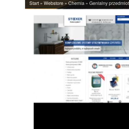
Start
»
Webstore
»
Chemia
»
Genialny przedmio