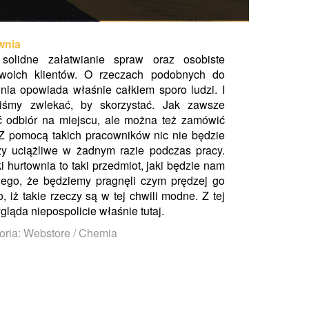
wnia
 solidne załatwianie spraw oraz osobiste
woich klientów. O rzeczach podobnych do
ia opowiada właśnie całkiem sporo ludzi. I
iśmy zwlekać, by skorzystać. Jak zawsze
ść odbiór na miejscu, ale można też zamówić
 Z pomocą takich pracowników nic nie będzie
czy uciążliwe w żadnym razie podczas pracy.
hurtownia to taki przedmiot, jaki będzie nam
nego, że będziemy pragnęli czym prędzej go
 iż takie rzeczy są w tej chwili modne. Z tej
gląda niepospolicie właśnie tutaj.
oria: Webstore / Chemia