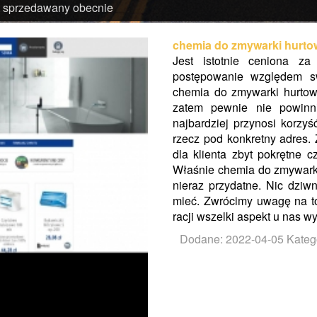
t sprzedawany obecnie
chemia do zmywarki hurto
Jest istotnie ceniona za
postępowanie względem s
chemia do zmywarki hurtown
zatem pewnie nie powinn
najbardziej przynosi korzy
rzecz pod konkretny adres.
dla klienta zbyt pokrętne 
Właśnie chemia do zmywarki 
nieraz przydatne. Nic dziw
mieć. Zwrócimy uwagę na to,
racji wszelki aspekt u nas wy
Dodane: 2022-04-05
Kateg