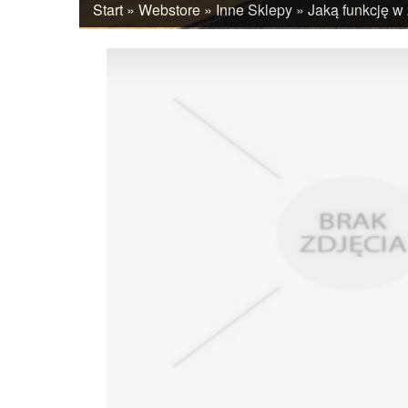
Start
»
Webstore
»
Inne Sklepy
»
Jaką funkcję w 