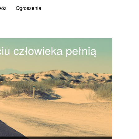
wóz
Ogłoszenia
ciu człowieka pełnią