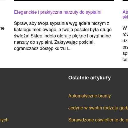
Eleganckie i praktyczne narzuty do sypialni
At
sk
Spraw, aby twoja sypialnia wyglądała niczym z
zne
W 
katalogu meblowego, a twoja pościel była długo
ró
świeża! Sklep Indelo oferuje piękne i oryginalne
dz
narzuty do sypialni. Zakrywając pościel,
pr
ograniczasz dostęp kurzu i...
sp
cer
Ostatnie artykuły
Automatyczne bramy
Jedyne w swoim rodzaju gad
nych
Sprawdzone oświetlenie do 