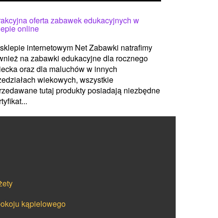
rakcyjna oferta zabawek edukacyjnych w
lepie online
sklepie internetowym Net Zabawki natrafimy
wnież na zabawki edukacyjne dla rocznego
iecka oraz dla maluchów w innych
zedziałach wiekowych, wszystkie
rzedawane tutaj produkty posiadają niezbędne
tyfikat...
żety
pokoju kąpielowego