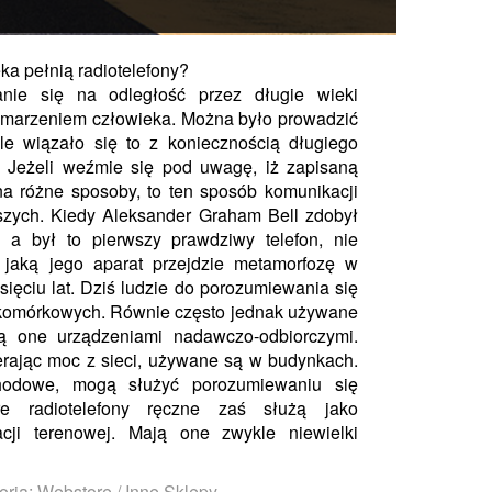
ka pełnią radiotelefony?
nie się na odległość przez długie wieki
 marzeniem człowieka. Można było prowadzić
le wiązało się to z koniecznością długiego
 Jeżeli weźmie się pod uwagę, iż zapisaną
na różne sposoby, to ten sposób komunikacji
szych. Kiedy Aleksander Graham Bell zdobył
 a był to pierwszy prawdziwy telefon, nie
jaką jego aparat przejdzie metamorfozę w
sięciu lat. Dziś ludzie do porozumiewania się
 komórkowych. Równie często jednak używane
Są one urządzeniami nadawczo-odbiorczymi.
erając moc z sieci, używane są w budynkach.
chodowe, mogą służyć porozumiewaniu się
re radiotelefony ręczne zaś służą jako
acji terenowej. Mają one zwykle niewielki
oria: Webstore / Inne Sklepy