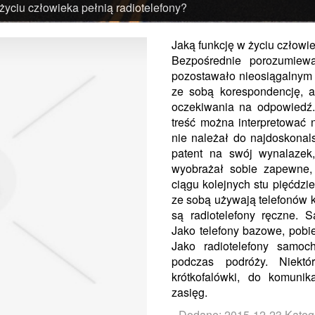
życiu człowieka pełnią radiotelefony?
Jaką funkcję w życiu człowie
Bezpośrednie porozumiewa
pozostawało nieosiągalnym
ze sobą korespondencję, a
oczekiwania na odpowiedź.
treść można interpretować 
nie należał do najdoskonal
patent na swój wynalazek,
wyobrażał sobie zapewne, 
ciągu kolejnych stu pięćdzie
ze sobą używają telefonów
są radiotelefony ręczne. 
Jako telefony bazowe, pobi
Jako radiotelefony samo
podczas podróży. Niektó
krótkofalówki, do komunik
zasięg.
Dodane: 2015-12-23
Kateg