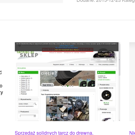
ć
zo
ży
Sprzedaż solidnych tarcz do drewna.
Ni