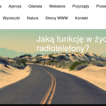
a
Ajencja
Oświata
Webstore
Przyrządy
Prze
Wycieczki
Natura
Strony WWW
Kontakt
Jaką funkcję w ży
radiotelefony?