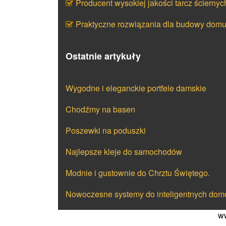
Producent wysokiej jakości tarcz ściernyc
Praktyczne rozwiązania dla budowy dom
Ostatnie artykuły
Wygodne i eleganckie portfele damskie
Chodźmy na basen
Poszewki na poduszki
Najlepsze kleje do samochodów
Modnie i gustownie do Chrztu Świętego.
Nowoczesne systemy do inteligentnych do
ww