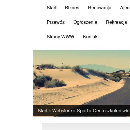
Start
Biznes
Renowacja
Ajen
Przewóz
Ogłoszenia
Rekreacja
Strony WWW
Kontakt
Start
»
Webstore
»
Sport
»
Cena szkoleń win