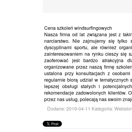
Cena szkoleń windsurfingowych
Nasza firma od lat związana jest z takim
narciarstwo. Nie zajmujemy się tylk
dyscyplinami sportu, ale również organ
zainteresowaniem na rynku cieszy się 
zaoferować jest bardzo atrakcyjna d
organizowane przez naszą firmę szkole
ustalona przy konsultacjach z osobam
regularnie biorą udział w tematycznych 
lepszej obsługi stałych i potencjalnyc
rekomendacje zadowolonych klientów. O
przez nas usług, polecają nas swoim zna
Dodane: 2019-04-11
Kategoria: Webstor