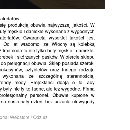
ateriałów
ię produkcją obuwia najwyższej jakości. W
ę buty męskie i damskie wykonane z wygodnych
ateriałów. Gwarancją wysokiej jakości jest
y. Od lat wiadomo, że Włochy są kolebką
rimamoda to nie tylko buty męskie i damskie.
orebek i skórzanych pasków. W ofercie sklepu
 do pielęgnacji obuwia. Sklep posiada szeroki
mokasynów, sztybletów oraz innego rodzaju
 wykonana ze szczególną starannością,
trendy mody. Projektanci dbają o to, aby
 były nie tylko ładne, ale też wygodne. Firma
profesjonalny personel. Obuwie kupione w
na nosić cały dzień, bez uczucia niewygody
oria: Webstore / Odzież