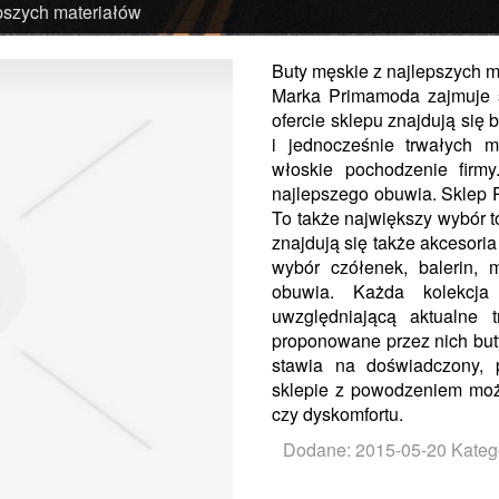
pszych materiałów
Buty męskie z najlepszych m
Marka Primamoda zajmuje s
ofercie sklepu znajdują si
i jednocześnie trwałych m
włoskie pochodzenie firm
najlepszego obuwia. Sklep P
To także największy wybór t
znajdują się także akcesoria
wybór czółenek, balerin, 
obuwia. Każda kolekcja
uwzględniającą aktualne 
proponowane przez nich buty
stawia na doświadczony, 
sklepie z powodzeniem moż
czy dyskomfortu.
Dodane: 2015-05-20
Kateg