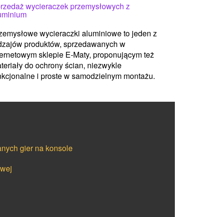
rzedaż wycieraczek przemysłowych z
uminium
zemysłowe wycieraczki aluminiowe to jeden z
dzajów produktów, sprzedawanych w
ternetowym sklepie E-Maty, proponującym też
teriały do ochrony ścian, niezwykle
nkcjonalne i proste w samodzielnym montażu.
nych gier na konsole
owej