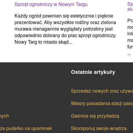
Sp
Sprzęt ogrodniczy w Nowym Targu
al
Każdy ogród powinien się estetycznie i pięknie
Pr
prezentować. Aby wszystkie rośliny oraz zielona
ro
murawa nienagannie wyglądały potrzebny jest
in
odpowiednio dobrany do prac sprzęt ogrodniczy.
ma
Nowy Targ to miasto skąd...
fu
...
Ostatnie artykuły
Sprzedaż nowych oraz używa
Walory posiadania stacji par
nych
Gaśnice się przydadzą
cze pudełko na upominek
Skomponuj swoje wnętrza.