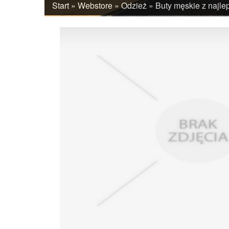
Start
»
Webstore
»
Odzież
»
Buty męskie z najle