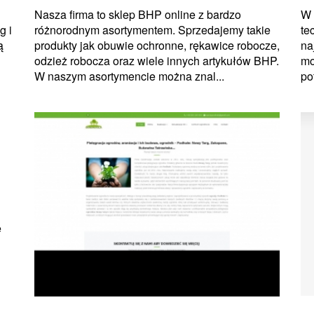
Nasza firma to sklep BHP online z bardzo
W 
g i
różnorodnym asortymentem. Sprzedajemy takie
te
ą
produkty jak obuwie ochronne, rękawice robocze,
na
odzież robocza oraz wiele innych artykułów BHP.
mo
W naszym asortymencie można znal...
po
e