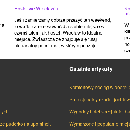
Hostel we Wrocławiu
Ko
mi
Jeśli zamierzamy dobrze przeżyć ten weekend,
ria
W 
to warto zarezerwować dla siebie miejsce w
ki
czymś takim jak hostel. Wrocław to idealne
pr
miejsce. Zwłaszcza że znajduje się tutaj
ho
niebanalny pensjonat, w którym poczuje...
cz
Ostatnie artykuły
Komfortowy nocleg w dobrej 
Profesjonalny czarter jacht
nych
Wygodny hotel specjalnie dla
cze pudełko na upominek
Wymarzone i popularne miejs