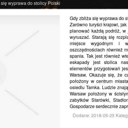
 się wyprawa do stolicy Polski
Gdy zbliża się wyprawa do st
Zarówno turyści krajowi, jak
planować każdą podróż, w j
wyruszać. Starają się rozp
miejsce wygodnym i w 
oszczędnościach również m
spania. Tak jest również wt
eskapady jest stolica n
elementów przygotowań jest
Warsaw. Okazuje się, że ca
położony w centrum miasta
osiedlu Tamka. Ludzie znaj
Warsaw położony w ścisłym
zabytków Starówki, Stadi
Gospodarze serdecznie zapr
Dodane: 2018-05-25
Katego