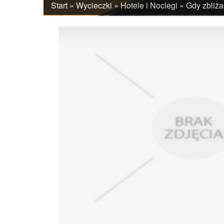
Start
»
Wycieczki
»
Hotele i Noclegi
»
Gdy zbliża