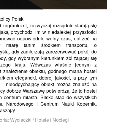
olicy Polski
 i zagraniczni, zazwyczaj rozsądnie starają się
aką przychodzi im w niedalekiej przyszłości
lanować odpowiednio wolny czas, dotrzeć na
miarę tanim środkiem transportu, o
yślą, gdy zamierzają zarezerwować pokój do
edy, gdy wybranym kierunkiem zbliżającej się
aszego kraju. Wówczas właśnie jednym z
 znalezienie obiektu, godnego miana hostel
łkiem elegancki, dobrej jakości, a przy tym
 i nieodpychający obiekt można znaleźć na
ący dobrze Warszawę potwierdzą, że to hostel
 centrum miasta. Blisko stąd do wszystkich
onu Narodowego i Centrum Nauki Kopernik.
aszają!
ria: Wycieczki / Hotele i Noclegi