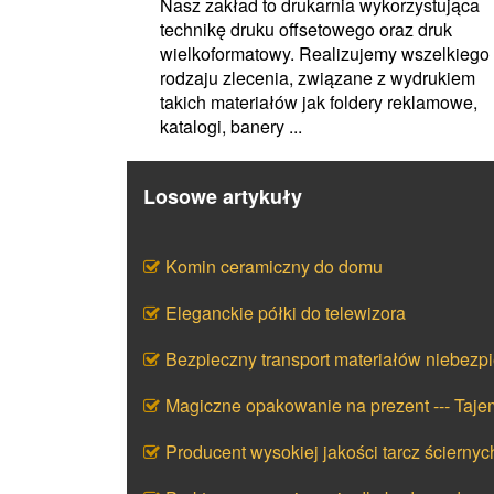
Nasz zakład to drukarnia wykorzystująca
technikę druku offsetowego oraz druk
wielkoformatowy. Realizujemy wszelkiego
rodzaju zlecenia, związane z wydrukiem
takich materiałów jak foldery reklamowe,
katalogi, banery ...
Losowe artykuły
Komin ceramiczny do domu
Eleganckie półki do telewizora
Bezpieczny transport materiałów niebezp
Magiczne opakowanie na prezent --- Taj
Producent wysokiej jakości tarcz ściernyc