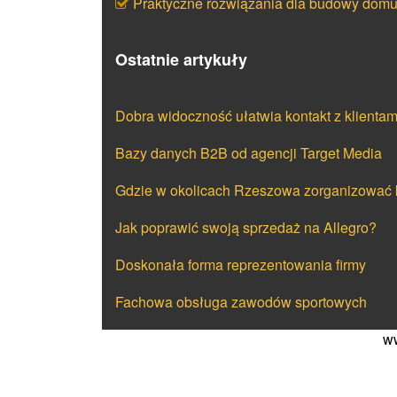
Praktyczne rozwiązania dla budowy dom
Ostatnie artykuły
Dobra widoczność ułatwia kontakt z klientam
Bazy danych B2B od agencji Target Media
Gdzie w okolicach Rzeszowa zorganizować
Jak poprawić swoją sprzedaż na Allegro?
Doskonała forma reprezentowania firmy
Fachowa obsługa zawodów sportowych
ww