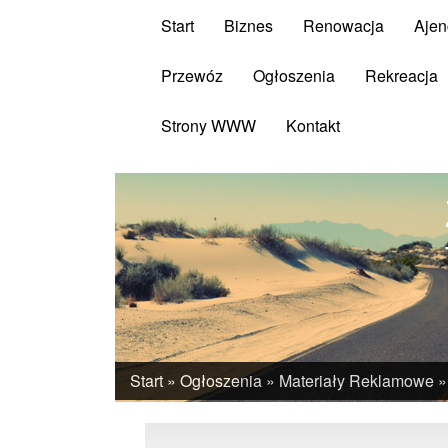
Start
Biznes
Renowacja
Ajen
Przewóz
Ogłoszenia
Rekreacja
Strony WWW
Kontakt
Start
»
Ogłoszenia
»
Materiały Reklamowe