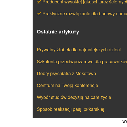
Producent wysokiej jakości tarcz ściernyc
Praktyczne rozwiązania dla budowy dom
Ostatnie artykuły
Prywatny żłobek dla najmniejszych dzieci
Szkolenia przeciwpożarowe dla pracownikó
Dobry psychiatra z Mokotowa
Centrum na Twoją konferencje
Wybór studiów decyzją na całe życie
Sposób realizacji pasji piłkarskiej
ww