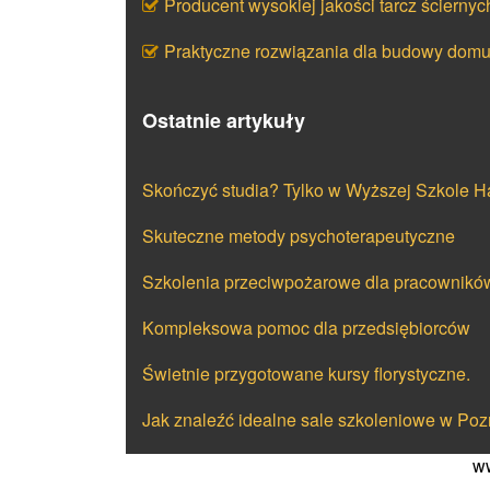
Producent wysokiej jakości tarcz ściernyc
Praktyczne rozwiązania dla budowy dom
Ostatnie artykuły
Skończyć studia? Tylko w Wyższej Szkole 
Skuteczne metody psychoterapeutyczne
Szkolenia przeciwpożarowe dla pracownikó
Kompleksowa pomoc dla przedsiębiorców
Świetnie przygotowane kursy florystyczne.
Jak znaleźć idealne sale szkoleniowe w Po
ww