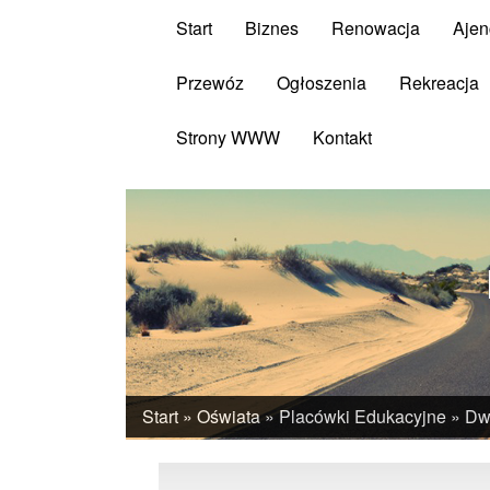
Start
Biznes
Renowacja
Ajen
Przewóz
Ogłoszenia
Rekreacja
Strony WWW
Kontakt
Start
»
Oświata
»
Placówki Edukacyjne
»
Dwu