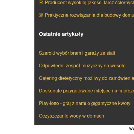
Producent wysokiej jakości tarcz ściernyc
Praktyczne rozwiązania dla budowy dom
Ostatnie artykuły
Szeroki wybór bram i garaży ze stali
Odpowiedni zespół muzyczny na wesele
Catering dietetyczny możliwy do zamówieni
Doskonale przygotowane miejsce na imprez
Play-lotto - graj z nami o gigantyczne kwoty
Oczyszczanie wody w domach
ww