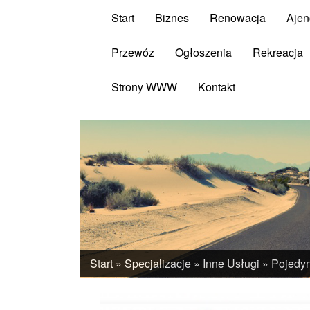
Start
Biznes
Renowacja
Ajen
Przewóz
Ogłoszenia
Rekreacja
Strony WWW
Kontakt
Start
»
Specjalizacje
»
Inne Usługi
»
Pojedyn