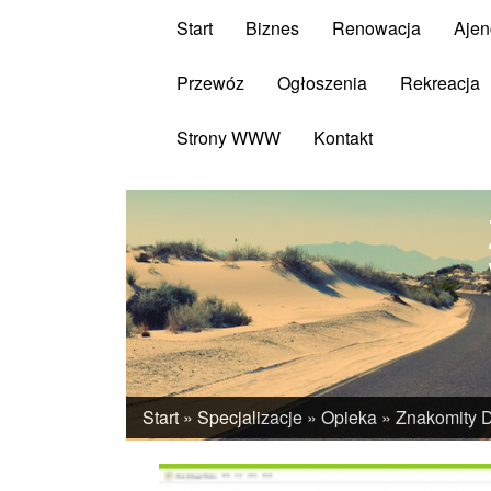
Start
Biznes
Renowacja
Ajen
Przewóz
Ogłoszenia
Rekreacja
Strony WWW
Kontakt
Start
»
Specjalizacje
»
Opieka
»
Znakomity 