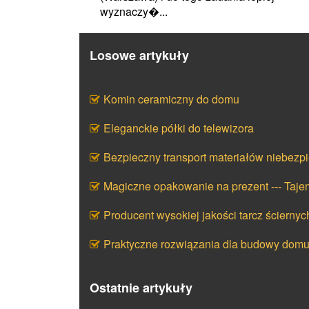
wyznaczy�...
Losowe artykuły
Komin ceramiczny do domu
Eleganckie półki do telewizora
Bezpieczny transport materiałów niebezp
Magiczne opakowanie na prezent --- Taj
Producent wysokiej jakości tarcz ściernyc
Praktyczne rozwiązania dla budowy dom
Ostatnie artykuły