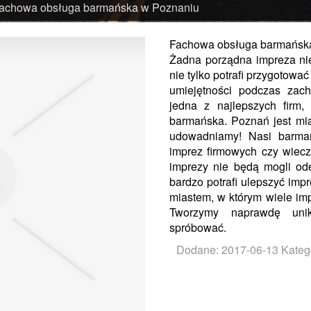
achowa obsługa barmańska w Poznaniu
Fachowa obsługa barmańsk
Żadna porządna impreza ni
nie tylko potrafi przygotowa
umiejętności podczas zac
jedna z najlepszych firm,
barmańska. Poznań jest mi
udowadniamy! Nasi barman
imprez firmowych czy wiecz
imprezy nie będą mogli ode
bardzo potrafi ulepszyć im
miastem, w którym wiele im
Tworzymy naprawdę unika
spróbować.
Dodane: 2017-06-13
Katego