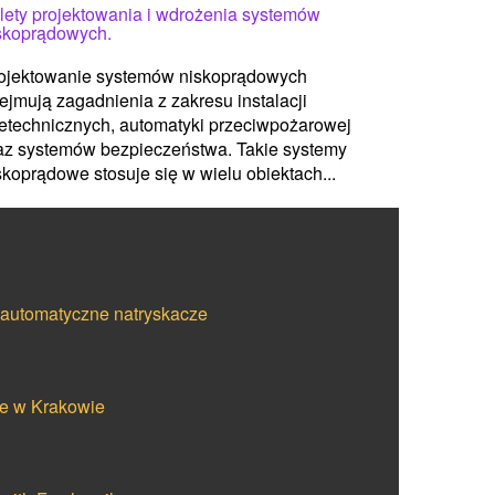
lety projektowania i wdrożenia systemów
skoprądowych.
ojektowanie systemów niskoprądowych
ejmują zagadnienia z zakresu instalacji
letechnicznych, automatyki przeciwpożarowej
az systemów bezpieczeństwa. Takie systemy
skoprądowe stosuje się w wielu obiektach...
i automatyczne natryskacze
że w Krakowie