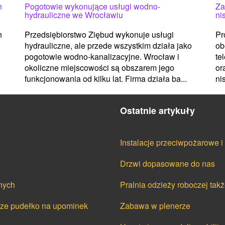
h
Pogotowie wykonujące usługi wodno-
Za
hydrauliczne we Wrocławiu
ni
h
Przedsiębiorstwo Ziębud wykonuje usługi
Pr
hydrauliczne, ale przede wszystkim działa jako
ob
pogotowie wodno-kanalizacyjne. Wrocław i
te
okoliczne miejscowości są obszarem jego
or
funkcjonowania od kilku lat. Firma działa ba...
ni
Ostatnie artykuły
Instalacje przeciwpożarowe 
Drzwi dopasowane do nas
nych
Pralnia odzieży roboczej tak
cze pudełko na upominek
Zabawa w plenerze