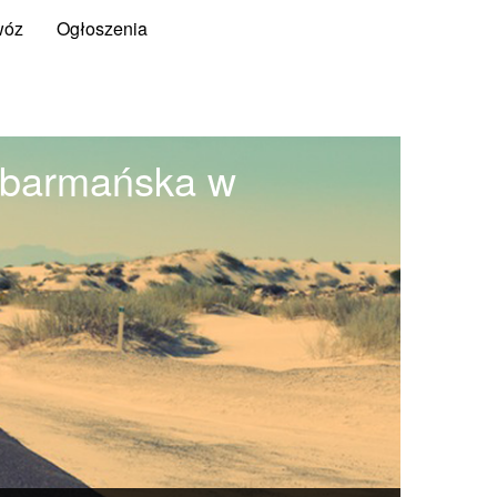
wóz
Ogłoszenia
 barmańska w