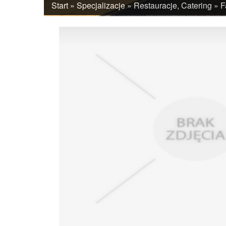
Start
»
Specjalizacje
»
Restauracje, Catering
»
F