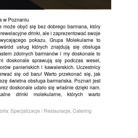
a w Poznaniu
e może obyć się bez dobrego barmana, który
ć rewelacyjne drinki, ale i zaprezentować swoje
hwycającego pokazu. Grupa Molekularne to
 wśród usług których znajdują się obsługa
astem zdolnych barmanów i my doskonale to
i doskonale sprawują się podczas wesel,
orów panieńskich i kawalerskich. Uczestnicy
rwać się od baru! Warto przekonać się, jak
prezę świetna obsługa barmańska. Poznań jest
prez doskonale udało się właśnie dzięki nam.
lne drinki molekularne, których warto
ria: Specjalizacje / Restauracje, Catering