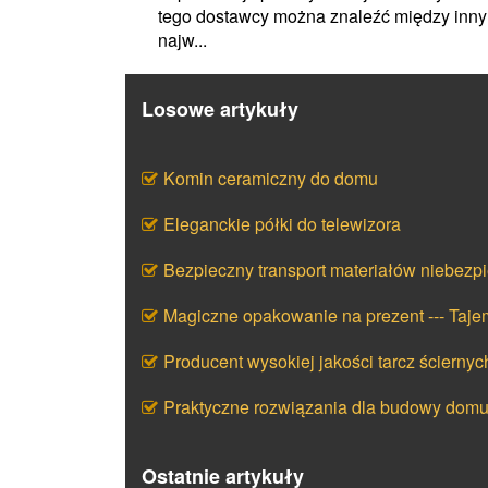
tego dostawcy można znaleźć między inn
najw...
Losowe artykuły
Komin ceramiczny do domu
Eleganckie półki do telewizora
Bezpieczny transport materiałów niebezp
Magiczne opakowanie na prezent --- Taj
Producent wysokiej jakości tarcz ściernyc
Praktyczne rozwiązania dla budowy dom
Ostatnie artykuły