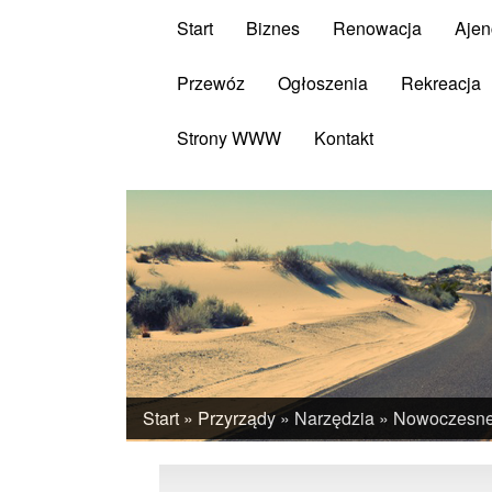
Start
Biznes
Renowacja
Ajen
Przewóz
Ogłoszenia
Rekreacja
Strony WWW
Kontakt
Start
»
Przyrządy
»
Narzędzia
»
Nowoczesne 